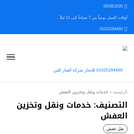
05/08/2026
أوقات العمل يومياً من 7 صباحاً إلى 12 ليلاً
01025284450
الرئيسية
»
خدمات ونقل وتخزين العفش
التصنيف:
خدمات ونقل وتخزين
العفش
نقل عفش