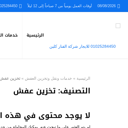
08/08/2026
أوقات العمل يومياً من 7 صباحاً إلى 12 ليلاً
025284450
الرئيسية
خدمات ال
الرئيسية
»
خدمات ونقل وتخزين العفش
»
تخزين عفش
التصنيف:
تخزين عفش
لا يوجد محتوى في هذه ا
لم يتم العثور على ما تبحث عنه. يمكنك المحاولة من جديد،