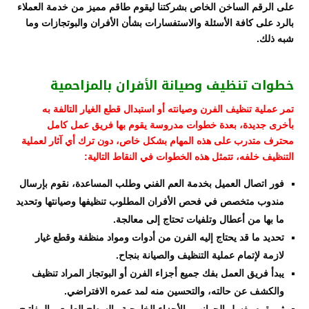
على الرقم الساخن الخاص بشركتنا ليقوم طاقم مميز من خدمة العملاء
بالرد على كافة الأسئلة والاستفسارات بشأن الأفران والبوتجازات وما
شبه ذلك.
خطوات تنظيف وصيانة الأفران بالمزاحمية
تمر عملية تنظيف الفرن وصيانته أو استبدال قطع الغيار التالفة به
بأخرى جديدة، بعدة خطوات مدروسة يقوم بها فريق عمل كامل
محترف متدرب على هذه المهام بشكل خاص، دون ترك أي آثار لعملية
التنظيف خلفه، تتمثل هذه الخطوات في النقاط التالية:
فور اتصال العميل بخدمة العم الفني وطلب المساعدة، نقوم بإرسال
مندوب متخصص في فحص الأفران المطلوب تنظيفها وصيانتها وتحديد
ما بها من أعطال وتلفيات تحتاج إلى معالجة.
تحديد ما قد يحتاج إليه الفرن من أدوات ومواد منظفة وقطع غيار
لازمة لإتمام عملية التنظيف والصيانة بنجاح.
يبدأ فريق العمل بفك جميع أجزاء الفرن أو البوتجاز المراد تنظيف
والكشف عن حالته، والتحسين منه لمد عمره الافتراضي.
ثم يقوم بغسل الجوانب والأجزاء الخارجية والسطح العلوي والمفاتيح